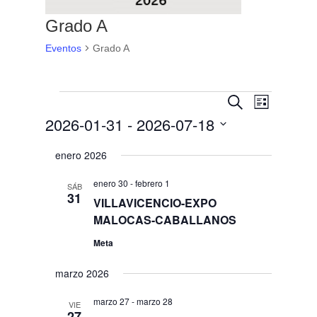
Grado A
Eventos
Grado A
Eventos
Navegaci
Navega
Buscar
Lista
de
de
2026-01-31
 - 
2026-07-18
vistas
búsqueda
Selecciona
de
y
enero 2026
Evento
la
vistas
fecha.
enero 30
-
febrero 1
SÁB
de
31
VILLAVICENCIO-EXPO
Eventos
MALOCAS-CABALLANOS
Meta
marzo 2026
marzo 27
-
marzo 28
VIE
27