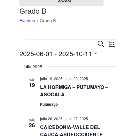
Grado B
Eventos
Grado B
Eventos
Navegaci
Navega
Buscar
Lista
de
de
2025-06-01
 - 
2025-10-11
vistas
búsqueda
Selecciona
de
y
julio 2025
Evento
la
vistas
fecha.
julio 19, 2025
-
julio 20, 2025
SÁB
de
19
LA HORMIGA – PUTUMAYO –
Eventos
ASOCALA
Putumayo
julio 26, 2025
-
julio 27, 2025
SÁB
26
CAICEDONIA-VALLE DEL
CAUCA-ASDEOCCIDENTE