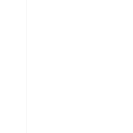
,
,
,