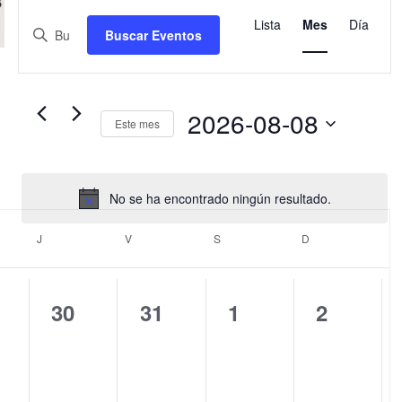
Eventos
Navegación
Navegaci
de
Lista
Mes
Día
de
Introduce
Buscar Eventos
vistas
la
búsqueda
de
palabra
y
Evento
clave.
vistas
Busca
2026-08-08
de
Este mes
Eventos
Eventos
Selecciona
para
la
la
fecha.
palabra
No se ha encontrado ningún resultado.
Aviso
clave.
LES
J
JUEVES
V
VIERNES
S
SÁBADO
D
DOMINGO
0
0
0
0
30
31
1
2
ntos,
eventos,
eventos,
eventos,
eventos