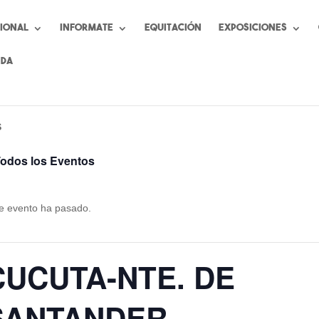
cional
Informate
Equitación
Exposiciones
nda
S
Todos los Eventos
e evento ha pasado.
CUCUTA-NTE. DE
SANTANDER-