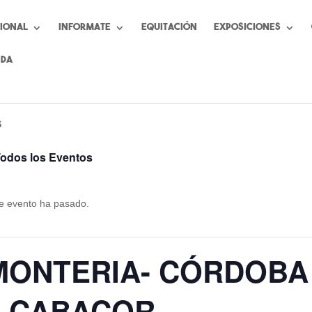
cional
Informate
Equitación
Exposiciones
nda
S
Todos los Eventos
e evento ha pasado.
MONTERIA- CÓRDOBA
– CABACOR