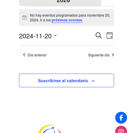
Eventos
No hay eventos programados para noviembre 20,
en
Aviso
2024. Ir a los
próximos eventos
.
noviembre
Navegaci
Navega
2024-11-20
Buscar
20,
Día
de
de
Selecciona
2024
vistas
búsqueda
la
de
Día anterior
Siguiente día
y
fecha.
Evento
vistas
de
Eventos
Suscribirse al calendario