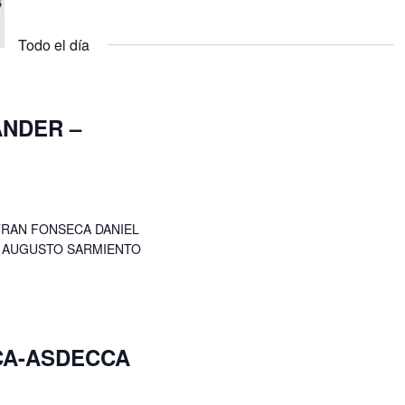
Eventos
Selecciona
para
la
la
Todo el día
fecha.
palabra
clave.
ANDER –
S
TRAN FONSECA DANIEL
R AUGUSTO SARMIENTO
CA-ASDECCA