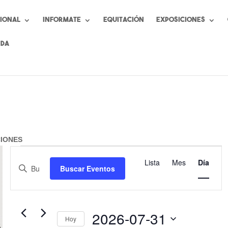
cional
Informate
Equitación
Exposiciones
nda
CIONES
Eventos
Navegación
Navegaci
de
Lista
Mes
Día
de
Introduce
en
Buscar Eventos
vistas
la
búsqueda
julio
de
palabra
y
Evento
31,
clave.
vistas
2026
Busca
2026-07-31
de
Hoy
Eventos