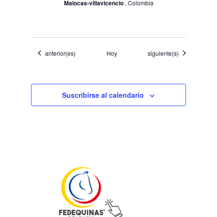
Malocas-villavicencio
, Colombia
Eventos
Eventos
anterior(es)
Hoy
siguiente(s)
Suscribirse al calendario