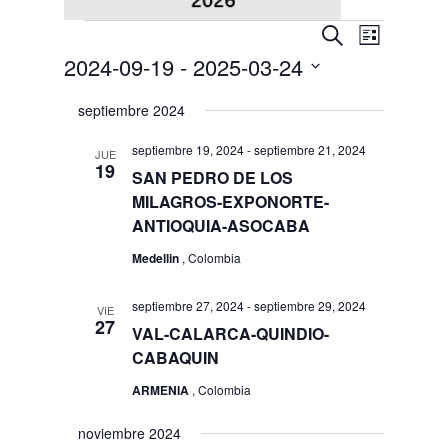
Eventos
Navegaci
Navega
Buscar
Lista
de
de
2024-09-19
 - 
2025-03-24
vistas
búsqueda
Selecciona
de
y
septiembre 2024
Evento
la
vistas
fecha.
septiembre 19, 2024
-
septiembre 21, 2024
JUE
de
19
SAN PEDRO DE LOS
Eventos
MILAGROS-EXPONORTE-
ANTIOQUIA-ASOCABA
Medellin
, Colombia
septiembre 27, 2024
-
septiembre 29, 2024
VIE
27
VAL-CALARCA-QUINDIO-
CABAQUIN
ARMENIA
, Colombia
noviembre 2024