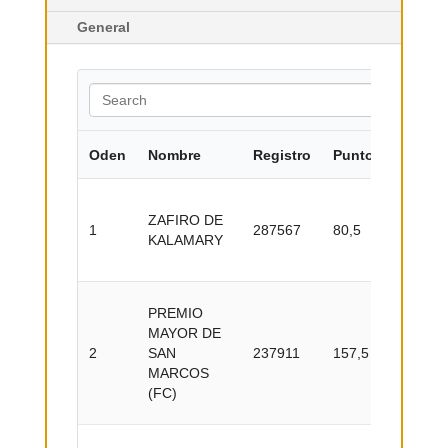
General
Oden
Nombre
Registro
Puntos
Titulo
Capón 
ZAFIRO DE
año en
1
287567
80,5
KALAMARY
y Galo
Colom
Fuera 
PREMIO
Concur
MAYOR DE
Año M
2
SAN
237911
157,5
en Tro
MARCOS
Galop
(FC)
Colom
Fuera 