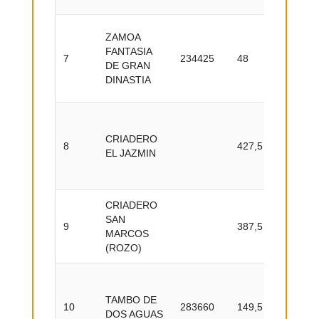
Desce
ZAMOA
de una
FANTASIA
7
234425
48
del añ
DE GRAN
y Galo
DINASTIA
Colom
Mejor
exposit
CRIADERO
8
427,5
año Tr
EL JAZMIN
Galop
Colom
CRIADERO
Mejor 
SAN
del añ
9
387,5
MARCOS
y Galo
(ROZO)
Colom
Ejempl
año m
TAMBO DE
10
283660
149,5
Trote y
DOS AGUAS