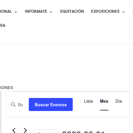
cional
Informate
Equitación
Exposiciones
nda
CIONES
Eventos
Navegación
Navegaci
de
Lista
Mes
Día
de
Introduce
Buscar Eventos
vistas
la
búsqueda
de
palabra
y
Evento
clave.
vistas
Busca