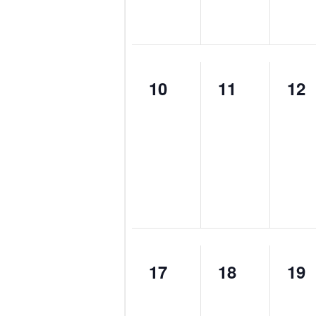
0
0
0
10
11
12
eventos,
eventos,
eve
0
0
0
17
18
19
eventos,
eventos,
eve