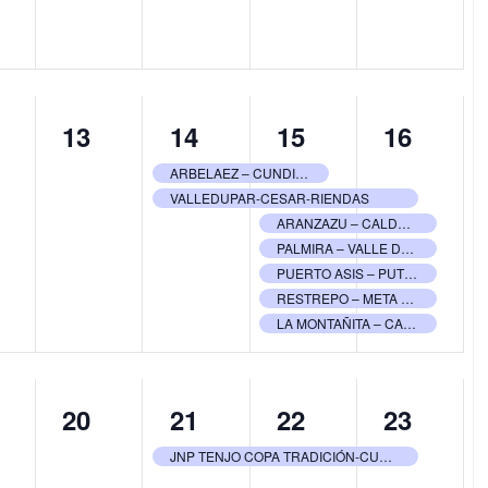
0
2
7
6
13
14
15
16
ntos,
eventos,
eventos,
eventos,
eventos
ARBELAEZ – CUNDINAMARCA – ANCA
VALLEDUPAR-CESAR-RIENDAS
ARANZAZU – CALDAS – ASDECALDAS
PALMIRA – VALLE DEL CAUCA ASDEOCCIDENTE
PUERTO ASIS – PUTUMAYO ASOCALA
RESTREPO – META – CABALLANOS
LA MONTAÑITA – CAQUETA ACABACA
0
1
1
1
20
21
22
23
ntos,
eventos,
evento,
evento,
evento,
JNP TENJO COPA TRADICIÓN-CUNDINAMARCA-ASDEPASO