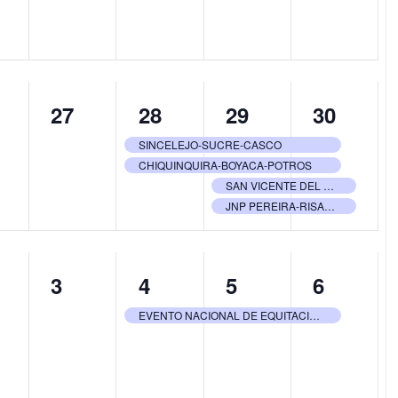
0
2
4
4
27
28
29
30
ntos,
eventos,
eventos,
eventos,
eventos
SINCELEJO-SUCRE-CASCO
CHIQUINQUIRA-BOYACA-POTROS
SAN VICENTE DEL CAGUAN – CAQUETA – ACABACA
JNP PEREIRA-RISARALDA-CRINES
0
1
1
1
3
4
5
6
ntos,
eventos,
evento,
evento,
evento,
EVENTO NACIONAL DE EQUITACIÓN-CALI-VALLE DEL CAUCA-FEDEQUINAS